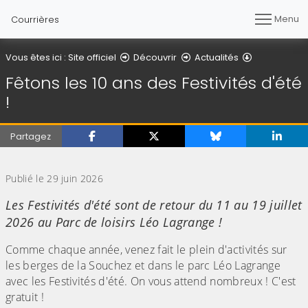
Menu
Courrières
Détail de l'ar
Vous êtes ici :
Site officiel
Découvrir
Actualités
Fêtons les 10 ans des Festivités d'été
!
Partagez
(Cliquez sur l'image pour l'agrandir)
Publié le 29 juin 2026
Les Festivités d'été sont de retour du 11 au 19 juillet
2026 au Parc de loisirs Léo Lagrange !
Comme chaque année, venez fait le plein d'activités sur
les berges de la Souchez et dans le parc Léo Lagrange
avec les Festivités d'été. On vous attend nombreux ! C'est
gratuit !