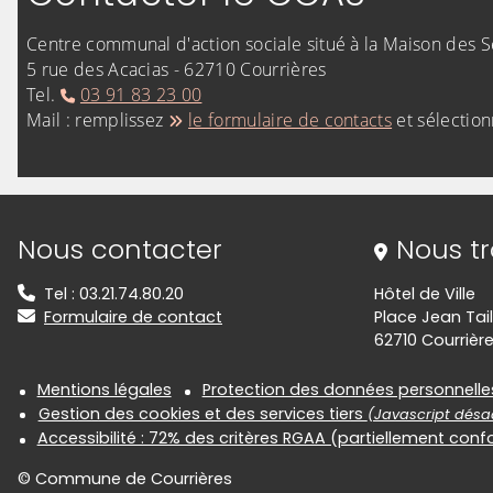
Centre communal d'action sociale situé à la Maison des S
5 rue des Acacias - 62710 Courrières
Tel.
03 91 83 23 00
Mail : remplissez
le formulaire de contacts
et sélectio
Informations de contact
Nous contacter
Nous t
Tel : 03.21.74.80.20
Hôtel de Ville
Formulaire de contact
Place Jean Tail
62710 Courrièr
Informations réglementair
Mentions légales
Protection des données personnelle
Gestion des cookies et des services tiers
(Javascript désac
Accessibilité : 72% des critères RGAA (partiellement con
© Commune de Courrières