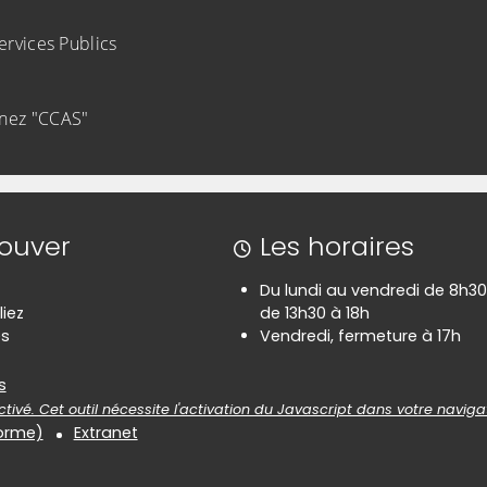
ervices Publics
nnez "CCAS"
rouver
Les horaires
Du lundi au vendredi de 8h30
liez
de 13h30 à 18h
es
Vendredi, fermeture à 17h
es
s
tivé. Cet outil nécessite l'activation du Javascript dans votre naviga
forme)
Extranet