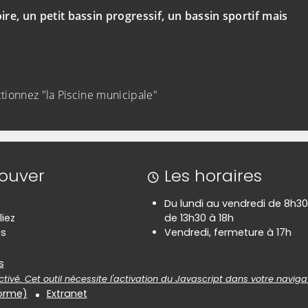
e, un petit bassin progressif, un bassin sportif mais
tionnez "la Piscine municipale"
rouver
Les horaires
Du lundi au vendredi de 8h30
liez
de 13h30 à 18h
es
Vendredi, fermeture à 17h
es
s
tivé. Cet outil nécessite l'activation du Javascript dans votre naviga
forme)
Extranet