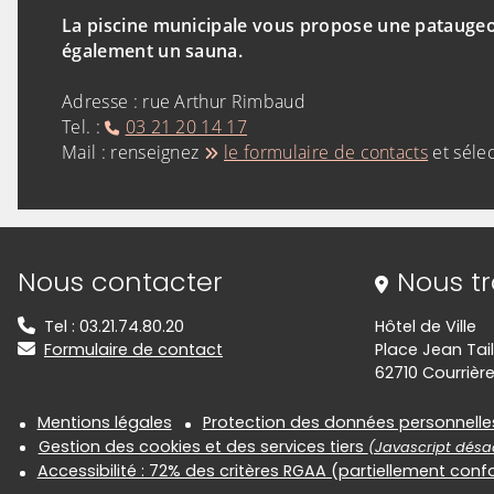
La piscine municipale vous propose une pataugeoir
également un sauna.
Adresse : rue Arthur Rimbaud
Tel. :
03 21 20 14 17
Mail : renseignez
le formulaire de contacts
et sélec
Informations de contact
Nous contacter
Nous t
Tel : 03.21.74.80.20
Hôtel de Ville
Formulaire de contact
Place Jean Tail
62710 Courrièr
Informations réglementair
Mentions légales
Protection des données personnelle
Gestion des cookies et des services tiers
(Javascript désac
Accessibilité : 72% des critères RGAA (partiellement con