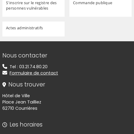
S'inscrire sur le registre des
Commande publique
personnes vulnérables
Actes administratifs
Informations de contact
Nous contacter
Tel : 03.21.74.80.20
Formulaire de contact
Nous trouver
Hôtel de Ville
Place Jean Tailliez
62710 Courrières
Les horaires