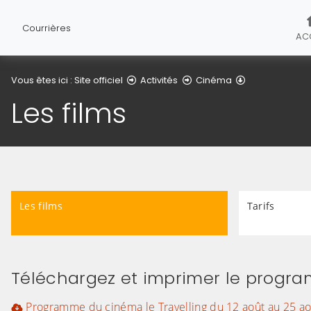
Courrières
AC
Les films
Vous êtes ici :
Site officiel
Activités
Cinéma
Les films
Les films
Tarifs
Téléchargez et imprimer le progr
Programme du cinéma le Travelling du 12 août au 25 ao