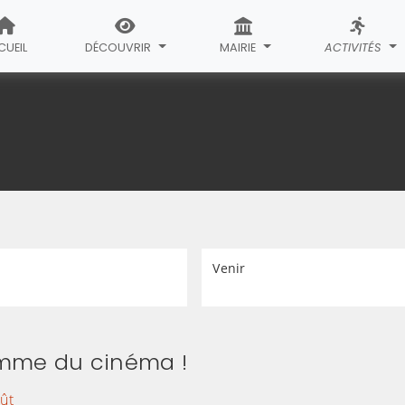
CUEIL
DÉCOUVRIR
MAIRIE
ACTIVITÉS
Venir
amme du cinéma !
ût