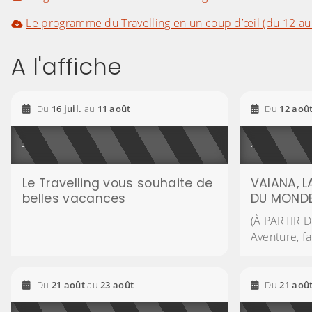
Le programme du Travelling en un coup d’œil (du 12 au
A l'affiche
2026
2026
Du
16
juil.
au
11
août
Du
12
aoû
Le Travelling vous souhaite de
VAIANA, L
belles vacances
DU MOND
(À PARTIR D
Aventure, fa
2026
2026
Du
21
août
au
23
août
Du
21
aoû