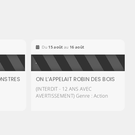
2026
2026
Du
15
août
au
16
août
ONSTRES
ON L’APPELAIT ROBIN DES BOIS
(INTERDIT - 12 ANS AVEC
AVERTISSEMENT) Genre : Action