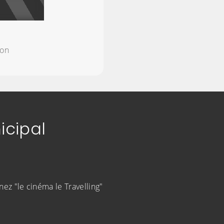
E
ion
icipal
nez "le cinéma le Travelling"