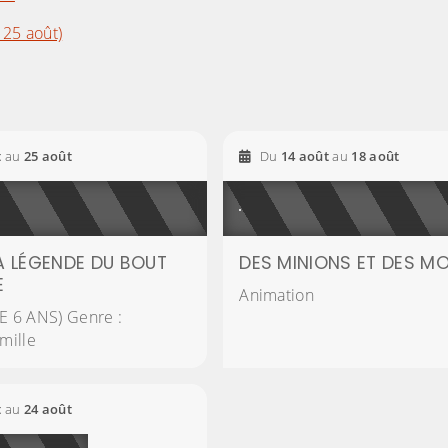
 25 août)
2026
2026
2026
2026
t
au
25
août
Du
14
août
au
18
août
A LÉGENDE DU BOUT
DES MINIONS ET DES M
E
Animation
E 6 ANS) Genre :
mille
2026
2026
t
au
24
août