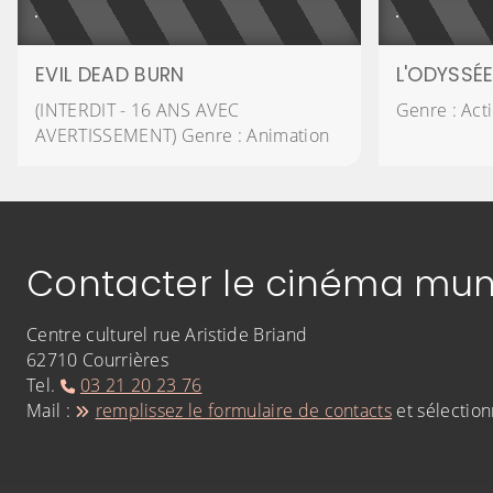
EVIL DEAD BURN
L'ODYSSÉ
(INTERDIT - 16 ANS AVEC
Genre : Act
AVERTISSEMENT) Genre : Animation
Contacter le cinéma mun
Centre culturel rue Aristide Briand
62710 Courrières
Tel.
03 21 20 23 76
Mail :
remplissez le formulaire de contacts
et sélection