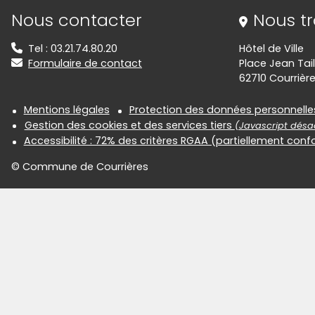
Informations de contact
Nous contacter
Nous t
Tel : 03.21.74.80.20
Hôtel de Ville
Formulaire de contact
Place Jean Tail
62710 Courrièr
Informations réglementair
Mentions légales
Protection des données personnelle
Gestion des cookies et des services tiers
(Javascript désac
Accessibilité : 72% des critères RGAA (partiellement con
© Commune de Courrières