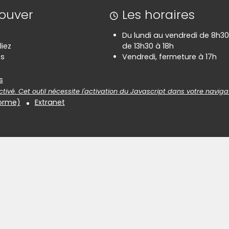
rouver
Les horaires
Du lundi au vendredi de 8h30
liez
de 13h30 à 18h
es
Vendredi, fermeture à 17h
es
s
tivé. Cet outil nécessite l'activation du Javascript dans votre naviga
forme)
Extranet