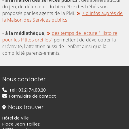
-
à la maison des services publics :
des ateliers autour
du jeu, de détente et du bien-être des bébés sont
proposés par les agents de la PMI.
+ d'infos auprès de
la Maison des Services publics.
-
à la médiathèque
,
des temps de lecture "Histoire
pour les P'tites oreilles"
permettent de développer la
créativité, l'attention aussi de l'enfant ainsi que la
complicité parents-enfants.
Informations de contact
Nous contacter
Tel : 03.21.74.80.20
Formulaire de contact
Nous trouver
Hôtel de Ville
Place Jean Tailliez