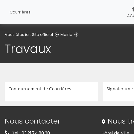
Courrières
ACC
Travaux
Vous êtes ici :
Site officiel
Mairie
Travaux
Contournement de Courrières
Signaler un
Informations de contact
Nous contacter
Nous t
Tel : 03.21.74.80.20
Hôtel de Ville