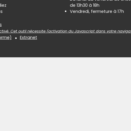
liez
de 13h30 à 18h
es
Vendredi, fermeture à 17h
es
s
tivé. Cet outil nécessite l'activation du Javascript dans votre naviga
forme)
Extranet