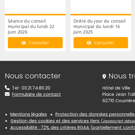
Séance du conseil
Ordre du jour du conseil
municipal du lundi 22
municipal du lundi 16
juin 2026
juin 2025
Consulter
Consulter
Informations de contact
Nous contacter
Nous t
Tel : 03.21.74.80.20
Hôtel de Ville
Formulaire de contact
Place Jean Tail
62710 Courrièr
Informations réglementair
Mentions légales
Protection des données personnelle
Gestion des cookies et des services tiers
(Javascript désac
Accessibilité : 72% des critères RGAA (partiellement con