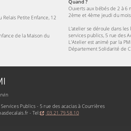
Quand ?
Ouverts aux bébés de 2 à 6 m
2ème et 4ème jeudi du mois d
u Relais Petite Enfance, 12
L’atelier se déroule dans les
services publics, 5 rue des A
 enfance de la Maison du
L'Atelier est animé par la PM
Département Solidarité de C
MI
rvin
 Services Publics - 5 rue des acacias à Courrières
sdecalais.fr - Tel:
03.21.79.58.10