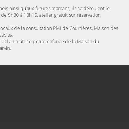
ois ainsi qu’aux futures mamans, ils se déroulent le
e 9h30 à 10h15, atelier gratuit sur réservation.
 locaux de la consultation PMI de Courrières, Maison des
cacias.
I et l’animatrice petite enfance de la Maison du
arvin.