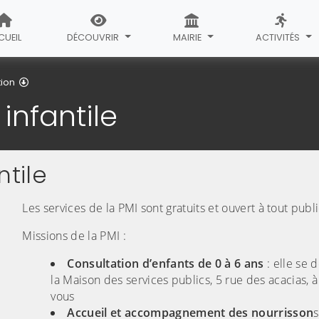
CUEIL
DÉCOUVRIR
MAIRIE
ACTIVITÉS
Protection maternelle infantile
tion
infantile
ntile
Les services de la PMI sont gratuits et ouvert à tout publi
Missions de la PMI :
Consultation d’enfants de 0 à 6 ans
: elle se 
la Maison des services publics, 5 rue des acacias,
vous
Accueil et accompagnement des nourrisson
s