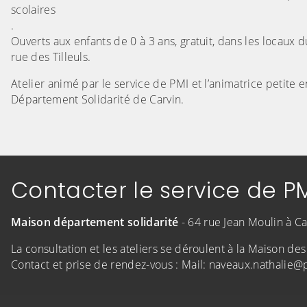
scolaires
.
Ouverts aux enfants de 0 à 3 ans, gratuit, dans les locaux d
rue des Tilleuls.
Atelier animé par le service de PMI et l’animatrice petite
Département Solidarité de Carvin.
Contacter le service de P
Maison département solidarité
- 64 rue Jean Moulin à Ca
La consultation et les ateliers se déroulent à la Maison des
Contact et prise de rendez-vous : Mail: naveaux.nathalie@pa