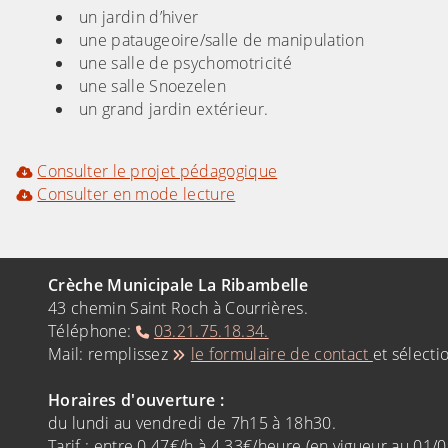
un jardin d’hiver
une pataugeoire/salle de manipulation
une salle de psychomotricité
une salle Snoezelen
un grand jardin extérieur.
Consulter le projet pédagogique
Consulter en mode lecture
(Cliquez sur l'image pour l'agrandir)
(Cliquez sur l'
(Cliquez sur l'image pour l'agrandir)
(Cliquez sur l'
Crèche Municipale La Ribambelle
43 chemin Saint Roch à Courrières.
Téléphone:
03.21.75.18.34.
Mail: remplissez
le formulaire de contact
et sélecti
Horaires d'ouverture :
du lundi au vendredi de 7h15 à 18h30.
Tarif : entre 0.47€/h à 4.33€/heure (en vigueur au 01/