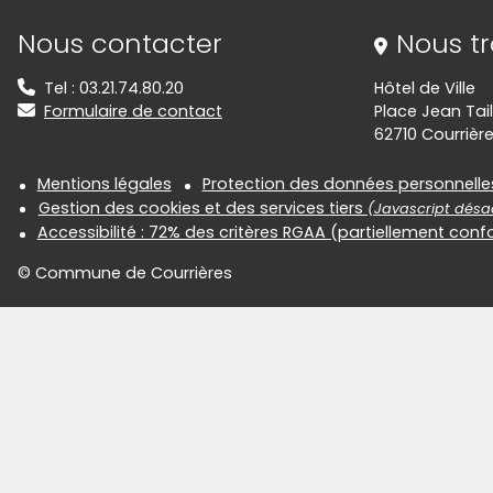
Informations de contact
Nous contacter
Nous t
Tel : 03.21.74.80.20
Hôtel de Ville
Formulaire de contact
Place Jean Tail
62710 Courrièr
Informations réglementair
Mentions légales
Protection des données personnelle
Gestion des cookies et des services tiers
(Javascript désac
Accessibilité : 72% des critères RGAA (partiellement con
© Commune de Courrières