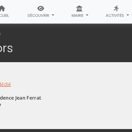
CUEIL
DÉCOUVRIR
MAIRIE
ACTIVITÉS
Logements pour seniors
ors
 dédié
idence Jean Ferrat
.
y