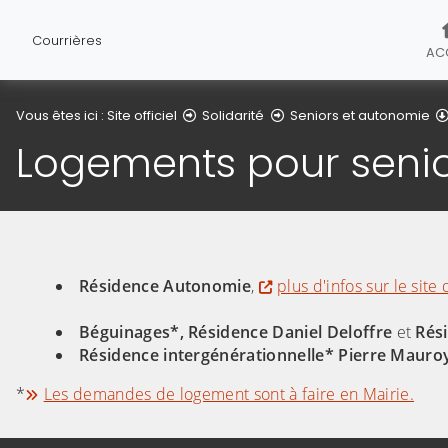
Courrières
AC
Vous êtes ici :
Site officiel
Solidarité
Seniors et autonomie
Logements pour seni
Résidence Autonomie
,
plus d'infos sur le site
Béguinages*,
Résidence Daniel Deloffre
et
Rés
Résidence intergénérationnelle* Pierre Mauro
*
Les demandes de logement sont à faire en Mairie.