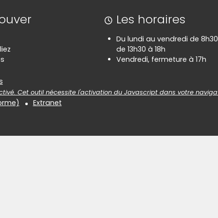
rouver
Les horaires
Du lundi au vendredi de 8h30
liez
de 13h30 à 18h
es
Vendredi, fermeture à 17h
es
s
tivé. Cet outil nécessite l'activation du Javascript dans votre naviga
forme)
Extranet