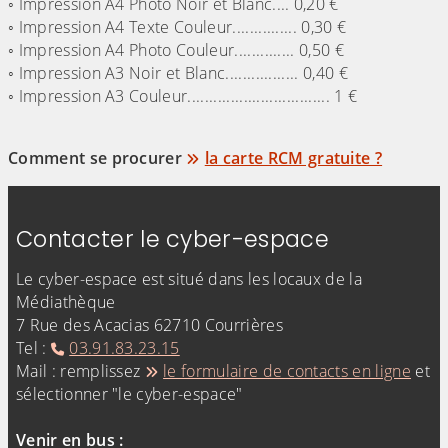
◦ Impression A4 Photo Noir et Blanc.... 0,20 €
◦ Impression A4 Texte Couleur............... 0,30 €
◦ Impression A4 Photo Couleur.............. 0,50 €
◦ Impression A3 Noir et Blanc................. 0,40 €
◦ Impression A3 Couleur................................. 1 €
Comment se procurer
la carte RCM gratuite ?
Contacter le cyber-espace
Le cyber-espace est situé dans les locaux de la
Médiathèque
7 Rue des Acacias 62710 Courrières
Tel :
03.91.83.23.15
Mail : remplissez
le formulaire de contacts en ligne
et
sélectionner "le cyber-espace"
Venir en bus :