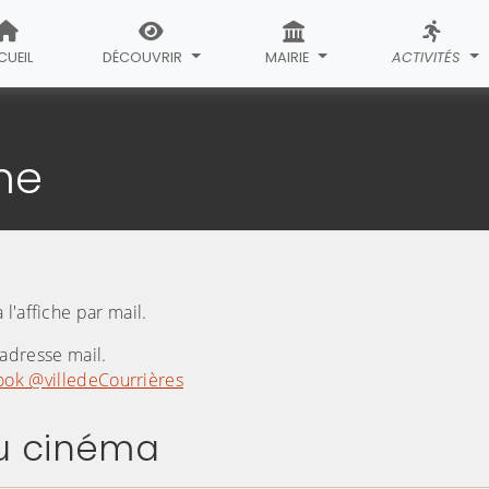
CUEIL
DÉCOUVRIR
MAIRIE
ACTIVITÉS
programme
me
l'affiche par mail.
adresse mail.
ook @villedeCourrières
u cinéma